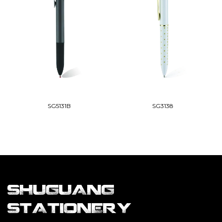
SG5131B
SG3138