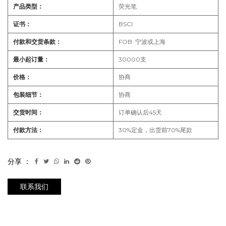
产品类型：
荧光笔
证书：
BSCI
付款和交货条款：
F
OB 宁波或上海
最小起订量：
30000支
价格：
协商
包装细节：
协商
交货时间：
订单确认后45天
付款方法：
30%定金，出货前70%尾款
分享 ：
联系我们