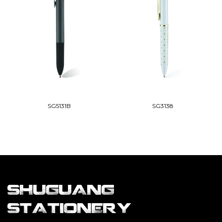
SG5131B
SG3138