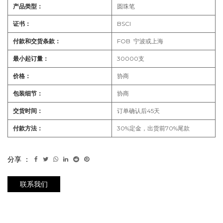
产品类型：
圆珠笔
证书：
BSCI
付款和交货条款：
F
OB 宁波或上海
最小起订量：
30000支
价格：
协商
包装细节：
协商
交货时间：
订单确认后45天
付款方法：
30%定金，出货前70%尾款
分享 ：
联系我们