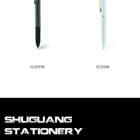
SG5131B
SG3138