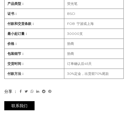
产品类型：
荧光笔
证书：
BSCI
付款和交货条款：
F
OB 宁波或上海
最小起订量：
30000支
价格：
协商
包装细节：
协商
交货时间：
订单确认后45天
付款方法：
30%定金，出货前70%尾款
分享 ：
联系我们